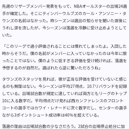
先週のリザーブメンバー発表をもって、NBAオールスターの出場24選
手が確定した。そこにティンバーウルブズのカール・アンソニー・タ
ウンズの名前はなかった。昨シーズンは選出の知らせを聞いた直後に
うれし涙を流したが、今シーズンは落選を冷静に受け止めようとして
いた。
「このリーグで過小評価されることには慣れてしまったよ。入団した
時からそうだ。僕の名前がメンバーに入っていなかったのは今年に限
ったことではない。僕のように低すぎる評価を受け続ければ、落選を
予想するのが自然だ。選ばれたら逆に驚いただろうね」
タウンズのスタッツを見れば、彼が正当な評価を受けていないと感じ
るのも無理はない。今シーズンは平均27得点、10.7リバウンドを記録
している。出場試合数が規定に達していれば両方ともリーグのトップ
10に入る数字だ。平均得点だけ見れば西カンファレンスのフロント
コートの選手ではカワイ・レナードに次ぐ数字だし、センターの選手
ながら3ポイントシュート成功率は40％を超えている。
落選の理由は出場試合数の少なさだろう。2試合の出場停止処分に加