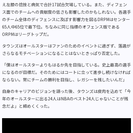
え左膝の捻挫と病気で合計17試合欠場している。また、ディフェン
ス面でのチームへの貢献度の低さも影響したのかもしれない。各選手
のチーム全体のディフェンスに及ぼす影響力を図るDRPMはセンター
65人中65位で最下位。ちなみに同じ指標のオフェンス版である
ORPMはリーグトップだ。
タウンズはオールスターはファンのためのイベントに過ぎず、落選が
さらなるモチベーションになることはないときっぱり否定した。
「僕はオールスターよりもはるか先を目指している。史上最高の選手
になるのが目標だ。そのためにはコートに立って進歩し続けなければ
ならない。常にチームの勝利を目指し、レガシーを残したいんだ」
自身のキャリアのビジョンを語った後、タウンズは皮肉を込めて「今
年のオールスターに出る24人はNBAのベスト24人じゃないことが残
念だよ」と締めくくった。