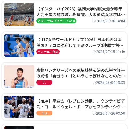
【インターハイ2026】福岡大学附属大濠が昨年
大会王者の鳥取城北を撃破、大阪薫英女学院は岐
阜女子に完勝、大会3日目試合結果
2026/07/30 18:04
高校・大学バスケ・その他
【U17女子ワールドカップ2026】日本代表は開
催国チェコに勝利して予選グループ3連勝で首位
通過！準々決勝の相手はエジプトに決定
2026/07/15 11:40
バスケu21代表
京都ハンナリーズへの電撃移籍を決めた岸本隆一
の覚悟「自分のエゴというちっぽけなことのため
に、京都に来たわけではない」
2026/08/04 19:39
B1
【NBA】早速の『レブロン効果』、ケンテイビア
ス・コールドウェル・ポープがセブンティシクサ
ーズに1年契約で加入
2026/07/26 09:58
NBA