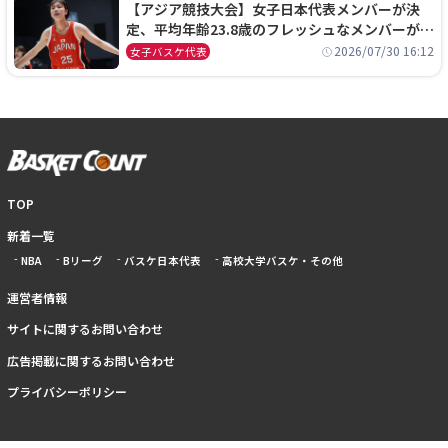
【アジア競技大会】女子日本代表メンバーが決
定、平均年齢23.8歳のフレッシュなメンバーが日
本開催の大舞台で頂点を狙う
2026/07/30 16:12
女子バスケ代表
TOP
新着一覧
NBA
Bリーグ
バスケ日本代表
高校大学バスケ・その他
運営者情報
サイトに関するお問い合わせ
広告掲載に関するお問い合わせ
プライバシーポリシー