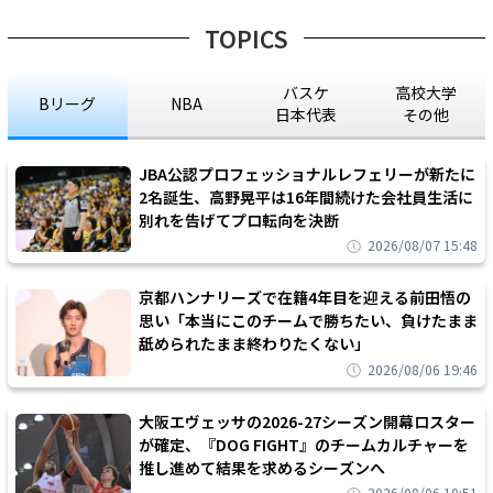
TOPICS
バスケ
高校大学
Bリーグ
NBA
日本代表
その他
JBA公認プロフェッショナルレフェリーが新たに
2名誕生、高野晃平は16年間続けた会社員生活に
別れを告げてプロ転向を決断
2026/08/07 15:48
京都ハンナリーズで在籍4年目を迎える前田悟の
思い「本当にこのチームで勝ちたい、負けたまま
舐められたまま終わりたくない」
2026/08/06 19:46
大阪エヴェッサの2026-27シーズン開幕ロスター
が確定、『DOG FIGHT』のチームカルチャーを
推し進めて結果を求めるシーズンへ