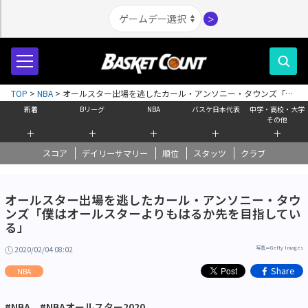
＞
TOP
>
NBA
>
オールスター出場を逃したカール・アンソニー・タウンズ「僕
はオールスターよりもはるか先を目指している」
新着
Bリーグ
NBA
バスケ日本代表
中学・高校・大学
その他
＋
＋
＋
＋
＋
スコア
デイリーサマリー
順位
スタッツ
クラブ
オールスター出場を逃したカール・アンソニー・タウ
ンズ「僕はオールスターよりもはるか先を目指してい
る」
2020/02/04 08:02
写真＝Getty Images
Share
NBA
#NBA
#NBAオールスター2020