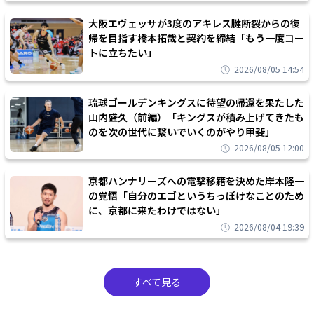
大阪エヴェッサが3度のアキレス腱断裂からの復
帰を目指す橋本拓哉と契約を締結「もう一度コー
トに立ちたい」
2026/08/05 14:54
琉球ゴールデンキングスに待望の帰還を果たした
山内盛久（前編）「キングスが積み上げてきたも
のを次の世代に繋いでいくのがやり甲斐」
2026/08/05 12:00
京都ハンナリーズへの電撃移籍を決めた岸本隆一
の覚悟「自分のエゴというちっぽけなことのため
に、京都に来たわけではない」
2026/08/04 19:39
すべて見る