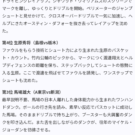
ドライビングレイアップ。ジャワッド・ウィリアムズのスクリーンで
マークを離し、ゆっくりとドリブルを開始。ペリメーターのジャンプ
シュートと見せかけて、クロスオーバードリブルで一気に加速し、ヘ
ルプにきたオースティン・ダフォーを抜き去ってレイアップを沈め
た。
第4位 生原秀将（島根vs栃木）
ファウルをもらう技術とシュート力により生まれた生原のバスケッ
ト・カウント。竹内公輔のピックから、マークにつく渡邊翔太とヘル
プディフェンスの距離を保ち、ステップバックしてシュートの態勢に
入る生原。ここで渡邊を飛ばせてファウルを誘発し、ワンステップで
シュートも沈めた。
第3位 馬場雄大（A東京vs新潟）
最早説明不要、馬場の日本人離れした身体能力から生まれたワンハン
ドダンク。ボールの行き先を読み、素早い反応でパスカットに成功し
た馬場。そのままドリブルで持ち上がり、ブースターも大興奮のダン
クを叩き込んだ。また舌を出しながらのダンクが、往年のマイケル・
ジョーダンを彷彿させる。