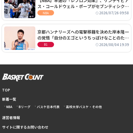
【NBA】早速の『レブロン効果』、ケンテイビア
ス・コールドウェル・ポープがセブンティシクサ
ーズに1年契約で加入
2026/07/26 09:58
NBA
京都ハンナリーズへの電撃移籍を決めた岸本隆一
の覚悟「自分のエゴというちっぽけなことのため
に、京都に来たわけではない」
2026/08/04 19:39
B1
TOP
新着一覧
NBA
Bリーグ
バスケ日本代表
高校大学バスケ・その他
運営者情報
サイトに関するお問い合わせ