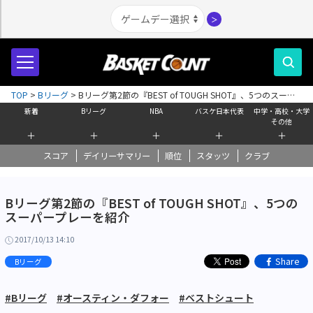
＞
TOP
>
Bリーグ
>
Bリーグ第2節の『BEST of TOUGH SHOT』、5つのスーパ
ープレーを紹介
新着
Bリーグ
NBA
バスケ日本代表
中学・高校・大学
その他
＋
＋
＋
＋
＋
スコア
デイリーサマリー
順位
スタッツ
クラブ
Bリーグ第2節の『BEST of TOUGH SHOT』、5つの
スーパープレーを紹介
2017/10/13 14:10
Share
Bリーグ
#Bリーグ
#オースティン・ダフォー
#ベストシュート