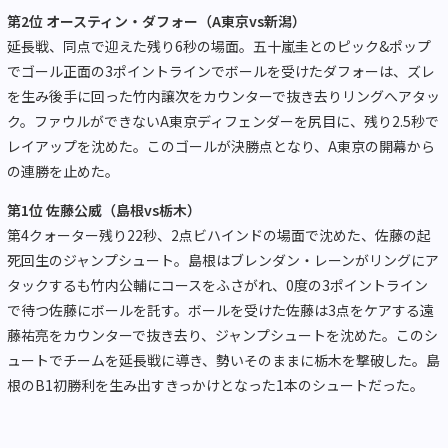
第2位 オースティン・ダフォー（A東京vs新潟）
延長戦、同点で迎えた残り6秒の場面。五十嵐圭とのピック&ポップ
でゴール正面の3ポイントラインでボールを受けたダフォーは、ズレ
を生み後手に回った竹内譲次をカウンターで抜き去りリングへアタッ
ク。ファウルができないA東京ディフェンダーを尻目に、残り2.5秒で
レイアップを沈めた。このゴールが決勝点となり、A東京の開幕から
の連勝を止めた。
第1位 佐藤公威（島根vs栃木）
第4クォーター残り22秒、2点ビハインドの場面で沈めた、佐藤の起
死回生のジャンプシュート。島根はブレンダン・レーンがリングにア
タックするも竹内公輔にコースをふさがれ、0度の3ポイントライン
で待つ佐藤にボールを託す。ボールを受けた佐藤は3点をケアする遠
藤祐亮をカウンターで抜き去り、ジャンプシュートを沈めた。このシ
ュートでチームを延長戦に導き、勢いそのままに栃木を撃破した。島
根のB1初勝利を生み出すきっかけとなった1本のシュートだった。