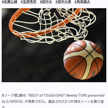
#佐藤公威
#生原秀将
#田中大
#田中大貴
#馬場雄大
Bリーグ第2節の『BEST of TOUGH SHOT Weekly TOP5 presented
by G-SHOCK』が発表された。選出された5つの得点シーンを振り返
る。