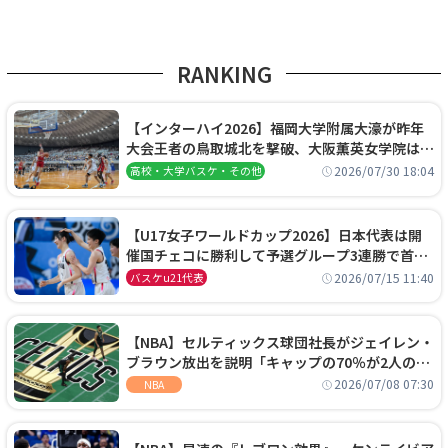
RANKING
【インターハイ2026】福岡大学附属大濠が昨年
大会王者の鳥取城北を撃破、大阪薫英女学院は岐
阜女子に完勝、大会3日目試合結果
2026/07/30 18:04
高校・大学バスケ・その他
【U17女子ワールドカップ2026】日本代表は開
催国チェコに勝利して予選グループ3連勝で首位
通過！準々決勝の相手はエジプトに決定
2026/07/15 11:40
バスケu21代表
【NBA】セルティックス球団社長がジェイレン・
ブラウン放出を説明「キャップの70％が2人の選
手に集中するチームでは勝てない」
2026/07/08 07:30
NBA