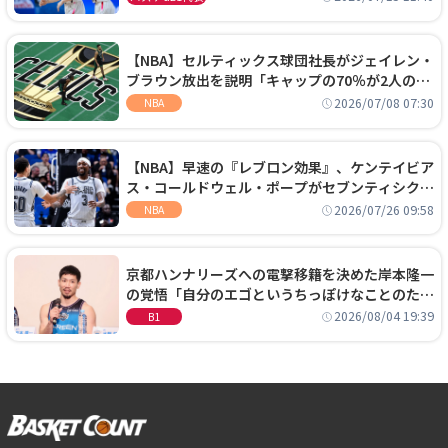
【NBA】セルティックス球団社長がジェイレン・
ブラウン放出を説明「キャップの70％が2人の選
手に集中するチームでは勝てない」
2026/07/08 07:30
NBA
【NBA】早速の『レブロン効果』、ケンテイビア
ス・コールドウェル・ポープがセブンティシクサ
ーズに1年契約で加入
2026/07/26 09:58
NBA
京都ハンナリーズへの電撃移籍を決めた岸本隆一
の覚悟「自分のエゴというちっぽけなことのため
に、京都に来たわけではない」
2026/08/04 19:39
B1