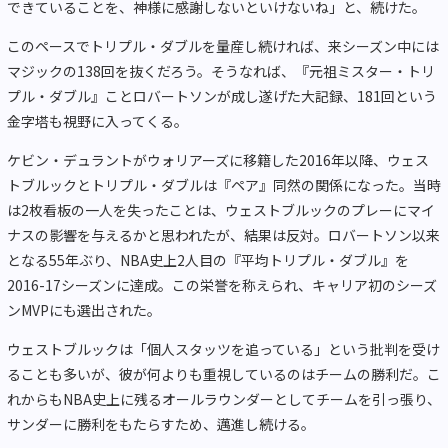
できていることを、神様に感謝しないといけないね」と、続けた。
このペースでトリプル・ダブルを量産し続ければ、来シーズン中には
マジックの138回を抜くだろう。そうなれば、『元祖ミスター・トリ
プル・ダブル』ことロバートソンが成し遂げた大記録、181回という
金字塔も視野に入ってくる。
ケビン・デュラントがウォリアーズに移籍した2016年以降、ウェス
トブルックとトリプル・ダブルは『ペア』同然の関係になった。当時
は2枚看板の一人を失ったことは、ウェストブルックのプレーにマイ
ナスの影響を与えるかと思われたが、結果は反対。ロバートソン以来
となる55年ぶり、NBA史上2人目の『平均トリプル・ダブル』を
2016-17シーズンに達成。この栄誉を称えられ、キャリア初のシーズ
ンMVPにも選出された。
ウェストブルックは「個人スタッツを追っている」という批判を受け
ることも多いが、彼が何よりも重視しているのはチームの勝利だ。こ
れからもNBA史上に残るオールラウンダーとしてチームを引っ張り、
サンダーに勝利をもたらすため、邁進し続ける。