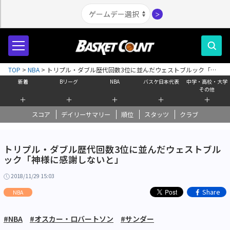
＞
TOP
>
NBA
>
トリプル・ダブル歴代回数3位に並んだウェストブルック「神
様に感謝しないと」
新着
Bリーグ
NBA
バスケ日本代表
中学・高校・大学
その他
＋
＋
＋
＋
＋
スコア
デイリーサマリー
順位
スタッツ
クラブ
トリプル・ダブル歴代回数3位に並んだウェストブル
ック「神様に感謝しないと」
2018/11/29 15:03
Share
NBA
#NBA
#オスカー・ロバートソン
#サンダー