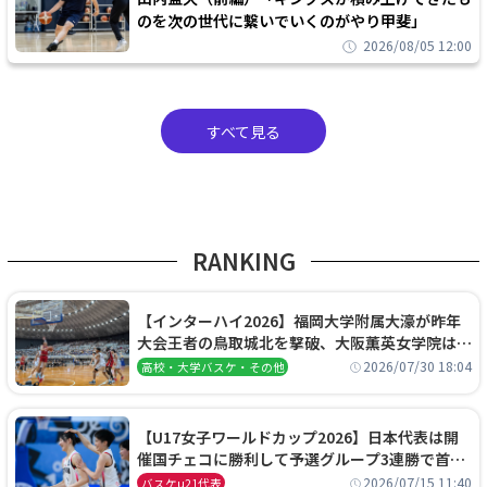
のを次の世代に繋いでいくのがやり甲斐」
2026/08/05 12:00
すべて見る
RANKING
【インターハイ2026】福岡大学附属大濠が昨年
大会王者の鳥取城北を撃破、大阪薫英女学院は岐
阜女子に完勝、大会3日目試合結果
2026/07/30 18:04
高校・大学バスケ・その他
【U17女子ワールドカップ2026】日本代表は開
催国チェコに勝利して予選グループ3連勝で首位
通過！準々決勝の相手はエジプトに決定
2026/07/15 11:40
バスケu21代表