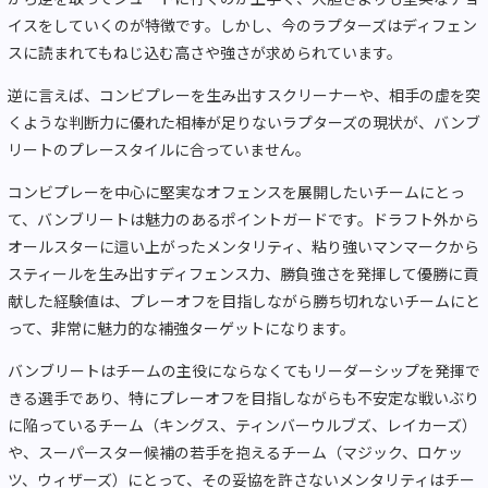
イスをしていくのが特徴です。しかし、今のラプターズはディフェン
スに読まれてもねじ込む高さや強さが求められています。
逆に言えば、コンビプレーを生み出すスクリーナーや、相手の虚を突
くような判断力に優れた相棒が足りないラプターズの現状が、バンブ
リートのプレースタイルに合っていません。
コンビプレーを中心に堅実なオフェンスを展開したいチームにとっ
て、バンブリートは魅力のあるポイントガードです。ドラフト外から
オールスターに這い上がったメンタリティ、粘り強いマンマークから
スティールを生み出すディフェンス力、勝負強さを発揮して優勝に貢
献した経験値は、プレーオフを目指しながら勝ち切れないチームにと
って、非常に魅力的な補強ターゲットになります。
バンブリートはチームの主役にならなくてもリーダーシップを発揮で
きる選手であり、特にプレーオフを目指しながらも不安定な戦いぶり
に陥っているチーム（キングス、ティンバーウルブズ、レイカーズ）
や、スーパースター候補の若手を抱えるチーム（マジック、ロケッ
ツ、ウィザーズ）にとって、その妥協を許さないメンタリティはチー