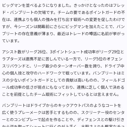
ビッグマンを並べるようになりました。きっかけとなったのはフレッ
ド・バンブリートの欠場です。チームの要であるポイントガードの不
在は、連携よりも個人の強みを打ち出す戦術への変更を促したわけで
すが、今シーズンは開幕前にさらにビッグマンを加えたことで、バン
ブリートの存在意義が薄まり、最近はトレードの噂話に名前が挙がっ
ています。
アシスト数がリーグ26位、3ポイントシュート成功率がリーグ29位と
ラプターズは連携不足に苦しんでいる一方で、リーグ5位のオフェン
スリバウンドと、リーグ最少のターンオーバー数を誇り、ドライブ中
心の個人技と攻守のハードワークで戦っています。バンブリートはミ
スの少ないポイントガードとしての貢献は高いものの、フィールドゴ
ール成功率の低さが弱点にもなっており、連携に乏しく個人で決める
ことを前提としたチーム戦術にフィットしているとは言えません。
バンブリートはドライブからのキックアウトパスのようなコートを
広く使うプレーメークは苦手とするものの、スクリーナー役のセンタ
ーとのコンビプレーで起点を作ることや、ディフェンスとの駆け引き
から逆を取ってシュートに行くのが上手く、大胆さよりも堅実なチョ