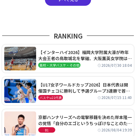
RANKING
【インターハイ2026】福岡大学附属大濠が昨年
大会王者の鳥取城北を撃破、大阪薫英女学院は岐
阜女子に完勝、大会3日目試合結果
2026/07/30 18:04
高校・大学バスケ・その他
【U17女子ワールドカップ2026】日本代表は開
催国チェコに勝利して予選グループ3連勝で首位
通過！準々決勝の相手はエジプトに決定
2026/07/15 11:40
バスケu21代表
京都ハンナリーズへの電撃移籍を決めた岸本隆一
の覚悟「自分のエゴというちっぽけなことのため
に、京都に来たわけではない」
2026/08/04 19:39
B1