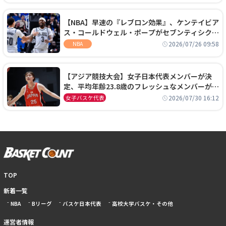
【NBA】早速の『レブロン効果』、ケンテイビア
ス・コールドウェル・ポープがセブンティシクサ
ーズに1年契約で加入
2026/07/26 09:58
NBA
【アジア競技大会】女子日本代表メンバーが決
定、平均年齢23.8歳のフレッシュなメンバーが日
本開催の大舞台で頂点を狙う
2026/07/30 16:12
女子バスケ代表
TOP
新着一覧
NBA
Bリーグ
バスケ日本代表
高校大学バスケ・その他
運営者情報