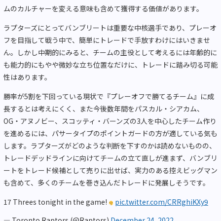
ムのカルチャーを変える意味も含めて獲得する価値があります。
ラプターズにとってバンブリートは重要な中核選手であり、プレーオ
フを目指して戦う中で、簡単にトレードで手放すわけにはいきませ
ん。しかし中期的にみると、チームの主役として考えるには年齢的に
も能力的にもやや微妙な立ち位置なだけに、トレードに踏み切る可能
性はあります。
勝率が5割を下回っている現状で『プレーオフで勝てるチーム』に成
長するとは考えにくく、また今後数年間をパスカル・シアカム、
OG・アヌノビー、スコッティ・バーンズの3人を中心したチーム作り
を進めるには、パサータイプのポイントガードの方が適している気も
します。ラプターズがどのような判断を下すのかは読めないものの、
トレードデッドラインに向けてチームの立て直しが進まず、バンブリ
ートをトレード候補として売りに出せば、実力のある控えビッグマン
も含めて、多くのチームを巻き込んだトレードに発展しそうです。
17 Threes tonight in the game!
pic.twitter.com/CRRghiKXy9
— Toronto Raptors (@Raptors)
December 24, 2022