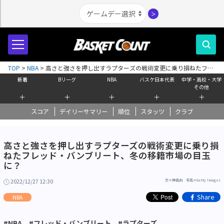
＞
TOP
>
NBA
>
高さと強さを押し出すラプターズの戦術変更に乗り損ねたフレ
ッド・バンブリート、冬の移籍市場の目玉に？
新着
Bリーグ
NBA
バスケ日本代表
中学・高校・大学
その他
＋
＋
＋
＋
＋
スコア
デイリーサマリー
順位
スタッツ
クラブ
高さと強さを押し出すラプターズの戦術変更に乗り損
ねたフレッド・バンブリート、冬の移籍市場の目玉
に？
2022/12/27 12:30
文＝神高尚 写真＝Getty Images
Share
NBA
#NBA
#フレッド・バンブリート
#ラプターズ