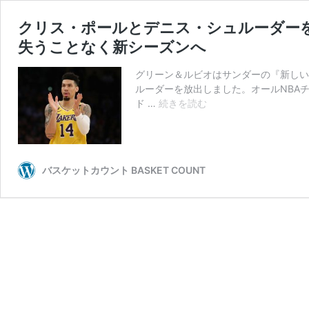
クリス・ポールとデニス・シュルーダー
失うことなく新シーズンへ
グリーン＆ルビオはサンダーの『新しい
ルーダーを放出しました。オールNBA
ク
ド …
続きを読む
リ
ス・
ポ
ー
バスケットカウント BASKET COUNT
ル
と
デ
ニ
ス・
シ
ュ
ル
ー
ダ