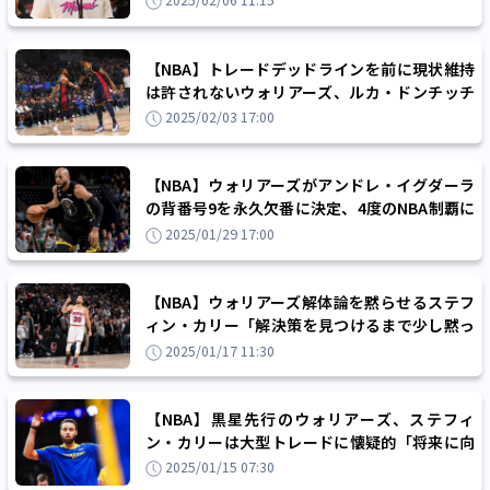
2025/02/06 11:15
【NBA】トレードデッドラインを前に現状維持
は許されないウォリアーズ、ルカ・ドンチッチ
に続く『世紀のトレード』なるか？
2025/02/03 17:00
【NBA】ウォリアーズがアンドレ・イグダーラ
の背番号9を永久欠番に決定、4度のNBA制覇に
貢献し黄金期を築き上げた立役者
2025/01/29 17:00
【NBA】ウォリアーズ解体論を黙らせるステフ
ィン・カリー「解決策を見つけるまで少し黙っ
て見守っていてほしい」
2025/01/17 11:30
【NBA】黒星先行のウォリアーズ、ステフィ
ン・カリーは大型トレードに懐疑的「将来に向
けて良い状態を維持する責任がある」
2025/01/15 07:30