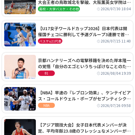
大会王者の鳥取城北を撃破、大阪薫英女学院は岐
阜女子に完勝、大会3日目試合結果
2026/07/30 18:04
高校・大学バスケ・その他
【U17女子ワールドカップ2026】日本代表は開
催国チェコに勝利して予選グループ3連勝で首位
通過！準々決勝の相手はエジプトに決定
2026/07/15 11:40
バスケu21代表
京都ハンナリーズへの電撃移籍を決めた岸本隆一
の覚悟「自分のエゴというちっぽけなことのため
に、京都に来たわけではない」
2026/08/04 19:39
B1
【NBA】早速の『レブロン効果』、ケンテイビア
ス・コールドウェル・ポープがセブンティシクサ
ーズに1年契約で加入
2026/07/26 09:58
NBA
【アジア競技大会】女子日本代表メンバーが決
定、平均年齢23.8歳のフレッシュなメンバーが日