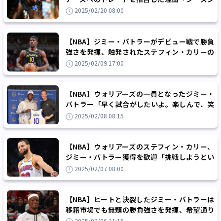
途中に移籍したくなかったから」
2025/02/20 08:00
【NBA】ジミー・バトラーがデビュー戦で勝負
強さを発揮、触発されたステフィン・カリーの
大爆発もあり2人で59得点
2025/02/09 17:00
【NBA】ウォリアーズの一員となったジミー・
バトラー「早く試合がしたいよ。楽しんで、笑
顔で、全力で戦うんだ」
2025/02/08 08:15
【NBA】ウォリアーズのステフィン・カリー、
ジミー・バトラー獲得を歓迎「挑戦しようとい
う意欲をかき立ててくれる」
2025/02/07 08:00
【NBA】ヒートと決裂したジミー・バトラーは
移籍市場でも無類の勝負強さを発揮、希望通り
の大型契約を得てウォリアーズへ