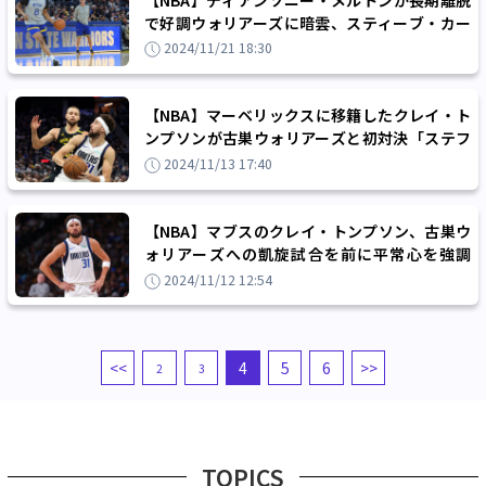
で好調ウォリアーズに暗雲、スティーブ・カー
HC「彼は私たちに完全にフィットしていた」
2024/11/21 18:30
【NBA】マーベリックスに移籍したクレイ・ト
ンプソンが古巣ウォリアーズと初対決「ステフ
との対戦は楽しかったよ」
2024/11/13 17:40
【NBA】マブスのクレイ・トンプソン、古巣ウ
ォリアーズへの凱旋試合を前に平常心を強調
「レギュラーシーズンの1試合に過ぎない」
2024/11/12 12:54
<<
4
5
6
>>
2
3
TOPICS