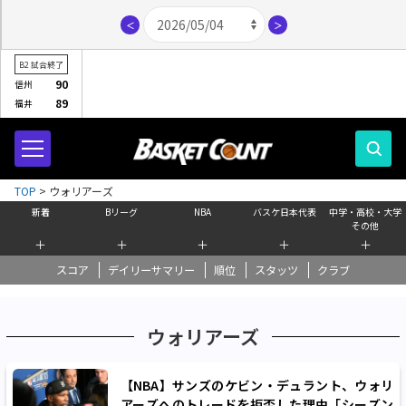
＜
＞
B2
試合終了
90
信州
89
福井
TOP
>
ウォリアーズ
新着
Bリーグ
NBA
バスケ日本代表
中学・高校・大学
その他
＋
＋
＋
＋
＋
スコア
デイリーサマリー
順位
スタッツ
クラブ
ウォリアーズ
【NBA】サンズのケビン・デュラント、ウォリ
アーズへのトレードを拒否した理由「シーズン