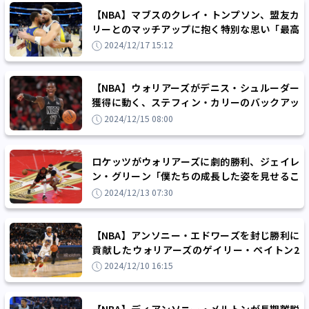
【NBA】マブスのクレイ・トンプソン、盟友カ
リーとのマッチアップに抱く特別な思い「最高
の選手と対戦する瞬間は常に大事にしている」
2024/12/17 15:12
【NBA】ウォリアーズがデニス・シュルーダー
獲得に動く、ステフィン・カリーのバックアッ
プもしくは2ガード起用も
2024/12/15 08:00
ロケッツがウォリアーズに劇的勝利、ジェイレ
ン・グリーン「僕たちの成長した姿を見せるこ
とができた」
2024/12/13 07:30
【NBA】アンソニー・エドワーズを封じ勝利に
貢献したウォリアーズのゲイリー・ペイトン2
世「プレー選択を迷わせることができた」
2024/12/10 16:15
【NBA】ディアンソニー・メルトンが長期離脱