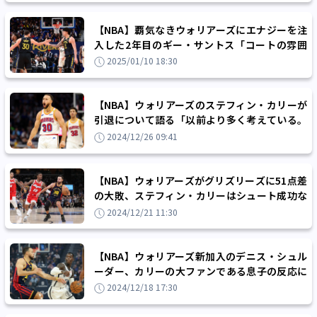
【NBA】覇気なきウォリアーズにエナジーを注
入した2年目のギー・サントス「コートの雰囲
気を一変させるつもりだった」
2025/01/10 18:30
【NBA】ウォリアーズのステフィン・カリーが
引退について語る「以前より多く考えている。
間近に迫っていることはわかっている」
2024/12/26 09:41
【NBA】ウォリアーズがグリズリーズに51点差
の大敗、ステフィン・カリーはシュート成功な
し「やり返す術がなかった」
2024/12/21 11:30
【NBA】ウォリアーズ新加入のデニス・シュル
ーダー、カリーの大ファンである息子の反応に
苦笑い「僕の調子については聞かないんだ」
2024/12/18 17:30