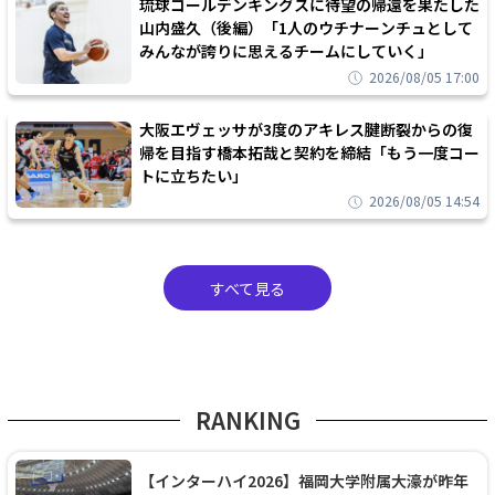
琉球ゴールデンキングスに待望の帰還を果たした
山内盛久（後編）「1人のウチナーンチュとして
みんなが誇りに思えるチームにしていく」
2026/08/05 17:00
大阪エヴェッサが3度のアキレス腱断裂からの復
帰を目指す橋本拓哉と契約を締結「もう一度コー
トに立ちたい」
2026/08/05 14:54
すべて見る
RANKING
【インターハイ2026】福岡大学附属大濠が昨年