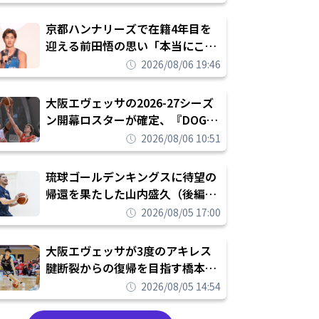
れを告げてプロ転向を決断
京都ハンナリーズで在籍4年目を
迎える前田悟の思い「本当にこの
チームで勝ちたい、負けたまま舐
2026/08/06 19:46
められたまま終わりたくない」
大阪エヴェッサの2026-27シーズ
ン開幕ロスターが確定、『DOG
FIGHT』のチームカルチャーを推
2026/08/06 10:51
し進めて結果を求めるシーズンへ
琉球ゴールデンキングスに待望の
帰還を果たした山内盛久（後編）
「1人のウチナーンチュとしてみ
2026/08/05 17:00
んなが誇りに思えるチームにして
いく」
大阪エヴェッサが3度のアキレス
腱断裂からの復帰を目指す橋本拓
哉と契約を締結「もう一度コート
2026/08/05 14:54
に立ちたい」