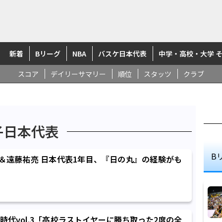
新着
Bリーグ
NBA
バスケ日本代表
中学・高校・大学 
スコア
デイリーサマリー
順位
スタッツ
クラブ
子日本代表
B
竜青＆遠藤祐亮 日本代表1年目、『日の丸』の経験がも
時代vol.3「高校ラストイヤーに勝ち取った2度の全