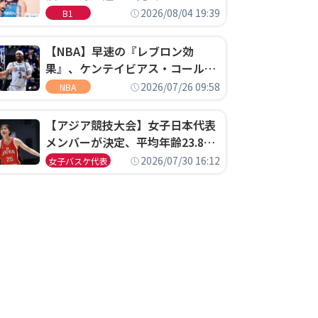
ゴというちっぽけなことのため
2026/08/04 19:39
B1
に、京都に来たわけではない」
【NBA】早速の『レブロン効
果』、ケンテイビアス・コールド
ウェル・ポープがセブンティシク
2026/07/26 09:58
NBA
サーズに1年契約で加入
【アジア競技大会】女子日本代表
メンバーが決定、平均年齢23.8歳
のフレッシュなメンバーが日本開
2026/07/30 16:12
女子バスケ代表
催の大舞台で頂点を狙う