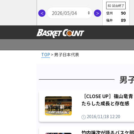
B2
試合終了
90
信州
＜
＞
89
福井
TOP
>
男子日本代表
男
［CLOSE UP］篠山
たらした成長と存在感
2016/11/18 12:20
竹内譲次が語るバスケ部