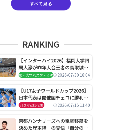
すべて見る
RANKING
【インターハイ2026】福岡大学附
属大濠が昨年大会王者の鳥取城北
を撃破、大阪薫英女学院は岐阜女
2026/07/30 18:04
高校・大学バスケ・その他
子に完勝、大会3日目試合結果
【U17女子ワールドカップ2026】
日本代表は開催国チェコに勝利し
て予選グループ3連勝で首位通
2026/07/15 11:40
バスケu21代表
過！準々決勝の相手はエジプトに
決定
京都ハンナリーズへの電撃移籍を
決めた岸本隆一の覚悟「自分のエ