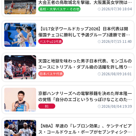
大会王者の鳥取城北を撃破、大阪薫英女学院は岐
阜女子に完勝、大会3日目試合結果
2026/07/30 18:04
高校・大学バスケ・その他
【U17女子ワールドカップ2026】日本代表は開
催国チェコに勝利して予選グループ3連勝で首位
通過！準々決勝の相手はエジプトに決定
2026/07/15 11:40
バスケu21代表
天国と地獄を味わった男子日本代表、モンゴルの
エースにトリプル・ダブル級の活躍を許し残り
0.4秒に失点する悔しい敗戦
2026/08/09 16:01
日本バスケ代表
京都ハンナリーズへの電撃移籍を決めた岸本隆一
の覚悟「自分のエゴというちっぽけなことのため
に、京都に来たわけではない」
2026/08/04 19:39
B1
【NBA】早速の『レブロン効果』、ケンテイビア
ス・コールドウェル・ポープがセブンティシクサ