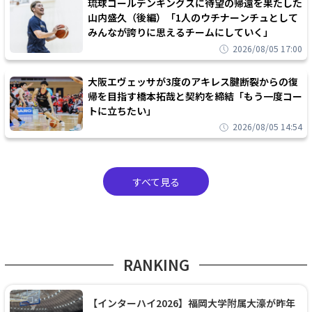
琉球ゴールデンキングスに待望の帰還を果たした
山内盛久（後編）「1人のウチナーンチュとして
みんなが誇りに思えるチームにしていく」
2026/08/05 17:00
大阪エヴェッサが3度のアキレス腱断裂からの復
帰を目指す橋本拓哉と契約を締結「もう一度コー
トに立ちたい」
2026/08/05 14:54
すべて見る
RANKING
【インターハイ2026】福岡大学附属大濠が昨年