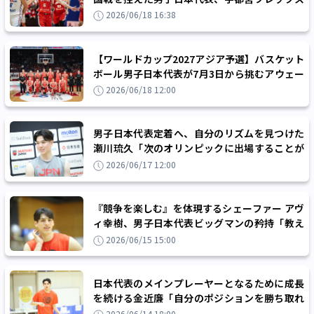
の比江島慎ら7名を強化合宿に追加招集
2026/06/18 16:38
【ワールドカップ2027アジア予選】バスケット
ボール男子日本代表が7月3日から挑むアウェー
2連戦を生中継！放送・配信情報一覧
2026/06/18 12:00
男子日本代表定着へ、自分のリズムを見つけた
瀬川琉久「次のオリンピックに出場することが
目標」
2026/06/17 12:00
『競争を楽しむ』を体現するシェーファー アヴ
ィ幸樹、男子日本代表ビッグマンの矜持「教え
ても負けない」
2026/06/15 15:00
日本代表のメインプレーヤーとなるために成長
を続ける金近廉「自分のポジションを勝ち取れ
るようにやっていく」