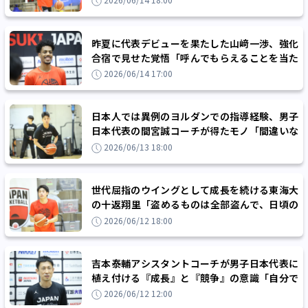
2026/06/14 18:00
昨夏に代表デビューを果たした山﨑一渉、強化
合宿で見せた覚悟「呼んでもらえることを当た
り前だと思わない」
2026/06/14 17:00
日本人では異例のヨルダンでの指導経験、男子
日本代表の間宮誠コーチが得たモノ「間違いな
くいろいろな面で強くなることができました」
2026/06/13 18:00
世代屈指のウイングとして成長を続ける東海大
の十返翔里「盗めるものは全部盗んで、日頃の
練習に繋げていきたい」
2026/06/12 18:00
吉本泰輔アシスタントコーチが男子日本代表に
植え付ける『成長』と『競争』の意識「自分で
勝ち取るモノがあると違ってくる」
2026/06/12 12:00