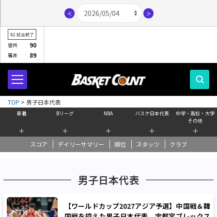
＜
＞
B2
試合終了
90
信州
89
福井
TOP
>
男子日本代表
新着
Bリーグ
NBA
バスケ日本代表
中学・高校・大学
その他
＋
＋
＋
＋
＋
スコア
デイリーサマリー
順位
スタッツ
クラブ
男子日本代表
【ワールドカップ2027アジア予選】中国戦＆韓
国戦を控えた男子日本代表、宇都宮ブレックス