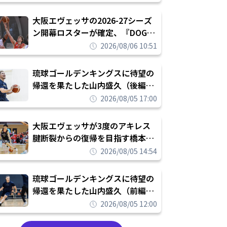
められたまま終わりたくない」
大阪エヴェッサの2026-27シーズ
ン開幕ロスターが確定、『DOG
FIGHT』のチームカルチャーを推
2026/08/06 10:51
し進めて結果を求めるシーズンへ
琉球ゴールデンキングスに待望の
帰還を果たした山内盛久（後編）
「1人のウチナーンチュとしてみ
2026/08/05 17:00
んなが誇りに思えるチームにして
いく」
大阪エヴェッサが3度のアキレス
腱断裂からの復帰を目指す橋本拓
哉と契約を締結「もう一度コート
2026/08/05 14:54
に立ちたい」
琉球ゴールデンキングスに待望の
帰還を果たした山内盛久（前編）
「キングスが積み上げてきたもの
2026/08/05 12:00
を次の世代に繋いでいくのがやり