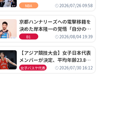
ウェル・ポープがセブンティシク
2026/07/26 09:58
NBA
サーズに1年契約で加入
京都ハンナリーズへの電撃移籍を
決めた岸本隆一の覚悟「自分のエ
ゴというちっぽけなことのため
2026/08/04 19:39
B1
に、京都に来たわけではない」
【アジア競技大会】女子日本代表
メンバーが決定、平均年齢23.8歳
のフレッシュなメンバーが日本開
2026/07/30 16:12
女子バスケ代表
催の大舞台で頂点を狙う