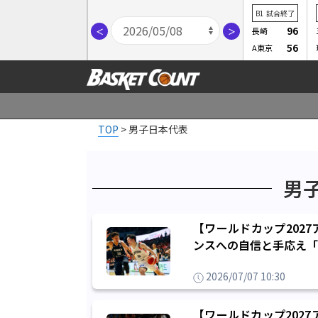
B1
試合終了
96
長崎
＜
＞
56
A東京
TOP
>
男子日本代表
男
【ワールドカップ202
ンスへの自信と手応え「
2026/07/07 10:30
【ワールドカップ202