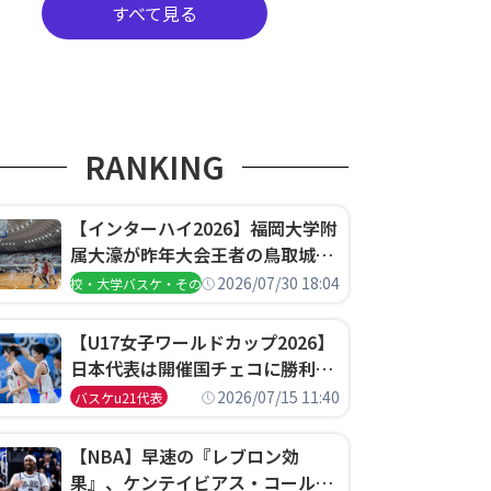
甲斐」
すべて見る
RANKING
【インターハイ2026】福岡大学附
属大濠が昨年大会王者の鳥取城北
を撃破、大阪薫英女学院は岐阜女
2026/07/30 18:04
高校・大学バスケ・その他
子に完勝、大会3日目試合結果
【U17女子ワールドカップ2026】
日本代表は開催国チェコに勝利し
て予選グループ3連勝で首位通
2026/07/15 11:40
バスケu21代表
過！準々決勝の相手はエジプトに
決定
【NBA】早速の『レブロン効
果』、ケンテイビアス・コールド