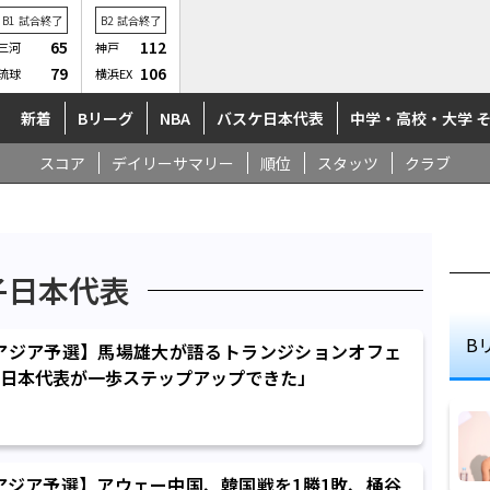
B1
試合終了
B2
試合終了
65
112
三河
神戸
79
106
琉球
横浜EX
新着
Bリーグ
NBA
バスケ日本代表
中学・高校・大学 
スコア
デイリーサマリー
順位
スタッツ
クラブ
子日本代表
B
7アジア予選】馬場雄大が語るトランジションオフェ
日本代表が一歩ステップアップできた」
7アジア予選】アウェー中国、韓国戦を1勝1敗、桶谷