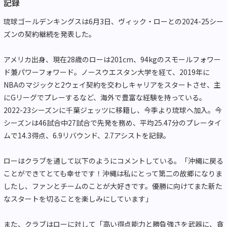
記録
琉球ゴールデンキングスは6月3日、ヴィック・ローとの2024-25シー
ズンの契約継続を発表した。
アメリカ出身、現在28歳のローは201cm、94kgのスモールフォワー
ド兼パワーフォワード。ノースウエスタン大学を経て、2019年に
NBAのマジックと2ウェイ契約を交わしキャリアをスタートさせ、主
にGリーグでプレーするなど、海外で豊富な経験を持っている。
2022-23シーズンに千葉ジェッツに移籍し、今季より琉球へ加入。今
シーズンは46試合中27試合で先発を務め、平均25.47分のプレータイ
ムで14.3得点、6.9リバウンド、2.7アシストを記録。
ローはクラブを通して以下のようにコメントしている。「沖縄に戻る
ことができてとても幸せです！沖縄は私にとって第二の故郷になりま
したし、ファンとチームのことが大好きです。優勝に向けてまた新た
なスタートを切ることを楽しみにしています」
また、クラブはローに対して「高い得点能力と勝負強さを武器に、貪