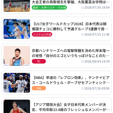
大会王者の鳥取城北を撃破、大阪薫英女学院は岐
阜女子に完勝、大会3日目試合結果
2026/07/30 18:04
高校・大学バスケ・その他
【U17女子ワールドカップ2026】日本代表は開
催国チェコに勝利して予選グループ3連勝で首位
通過！準々決勝の相手はエジプトに決定
2026/07/15 11:40
バスケu21代表
京都ハンナリーズへの電撃移籍を決めた岸本隆一
の覚悟「自分のエゴというちっぽけなことのため
に、京都に来たわけではない」
2026/08/04 19:39
B1
【NBA】早速の『レブロン効果』、ケンテイビア
ス・コールドウェル・ポープがセブンティシクサ
ーズに1年契約で加入
2026/07/26 09:58
NBA
【アジア競技大会】女子日本代表メンバーが決
定、平均年齢23.8歳のフレッシュなメンバーが日