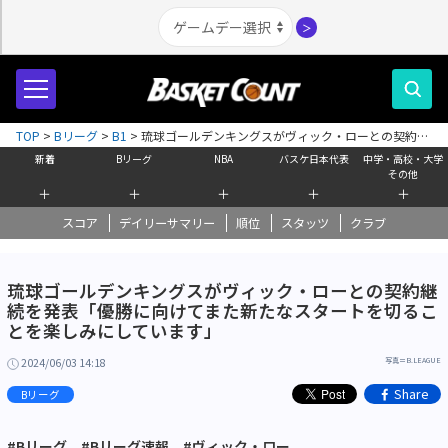
＞
TOP
>
Bリーグ
>
B1
>
琉球ゴールデンキングスがヴィック・ローとの契約継
続を発表「優勝に向けてまた新たなスタートを切ることを楽しみにしていま
新着
Bリーグ
NBA
バスケ日本代表
中学・高校・大学
す」
その他
＋
＋
＋
＋
＋
スコア
デイリーサマリー
順位
スタッツ
クラブ
琉球ゴールデンキングスがヴィック・ローとの契約継
続を発表「優勝に向けてまた新たなスタートを切るこ
とを楽しみにしています」
2024/06/03 14:18
写真＝B.LEAGUE
Share
Bリーグ
#Bリーグ
#Bリーグ速報
#ヴィック・ロー