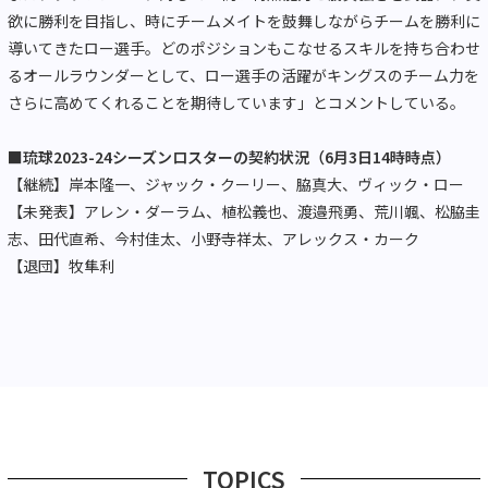
欲に勝利を目指し、時にチームメイトを鼓舞しながらチームを勝利に
導いてきたロー選手。どのポジションもこなせるスキルを持ち合わせ
るオールラウンダーとして、ロー選手の活躍がキングスのチーム力を
さらに高めてくれることを期待しています」とコメントしている。
■琉球2023-24シーズンロスターの契約状況（6月3日14時時点）
【継続】岸本隆一、ジャック・クーリー、脇真大、ヴィック・ロー
【未発表】アレン・ダーラム、植松義也、渡邉飛勇、荒川颯、松脇圭
志、田代直希、今村佳太、小野寺祥太、アレックス・カーク
【退団】牧隼利
TOPICS