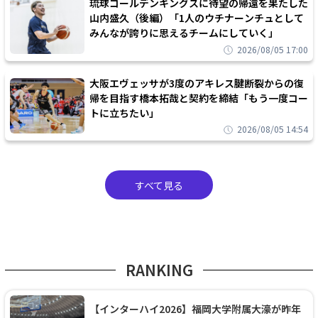
琉球ゴールデンキングスに待望の帰還を果たした
山内盛久（後編）「1人のウチナーンチュとして
みんなが誇りに思えるチームにしていく」
2026/08/05 17:00
大阪エヴェッサが3度のアキレス腱断裂からの復
帰を目指す橋本拓哉と契約を締結「もう一度コー
トに立ちたい」
2026/08/05 14:54
すべて見る
RANKING
【インターハイ2026】福岡大学附属大濠が昨年